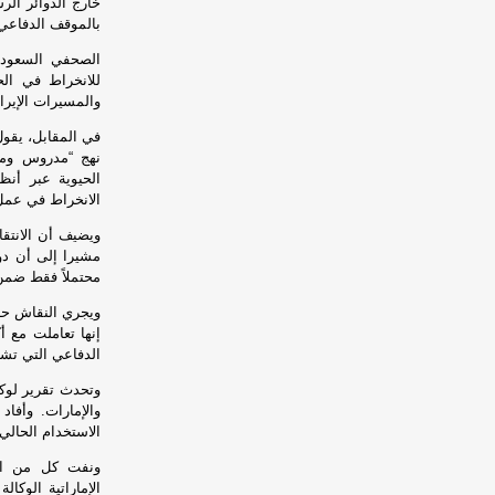
خارج الدوائر الر
بالموقف الدفاعي 
الصحفي السعودي
للانخراط في ال
والمسيرات الإيران
في المقابل، يقو
نهج “مدروس ومت
الحيوية عبر أنظ
الانخراط في عم
ويضيف أن الانتقا
مشيرا إلى أن دو
محتملاً فقط ضمن
ويجري النقاش حال
الدفاعي التي تشه
وتحدث تقرير لوك
والإمارات. وأفا
الاستخدام الحالي
ونفت كل من الإم
الإماراتية الوكال