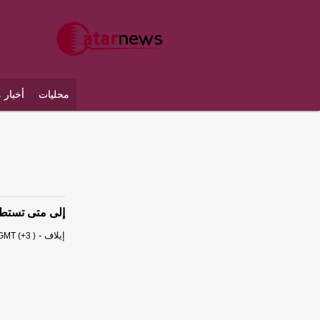
محليات
أخبار 
إلى متى تستطيع
إيلاف
-
GMT (+3 )