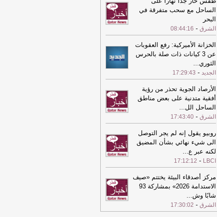
طقس حار جدا نهارا على
الساحل مع سحب متفرقة في
11:01
سمو الأمير يهنئ رئيس كوت
البحر
فوار بمناسبة ذكرى استقلال بلاده
-
الشرق
-
الشرق
08:44:16
10:47
وزارة الصحة: 13 إرشاداً للحفاظ
الخزانة الأميركية: رفع العقوبات
ى سلامة الغذاء في الصيف
-
الشرق
عن 3 كيانات ذات صلة بالحرس
10:47
وزارة الصحة: 13 إرشاداً للحفاظ
الثوري
...
ى سلامة الغذاء في الصيف
-
الشرق
-
الجديد
17:29:43
09:43
الذهب يتجه لتحقيق أكبر مكاسب
الأرصاد الجوية تحذر من رؤية
بوعية منذ يناير الماضي
-
الشرق
أفقية متدنية على بعض مناطق
الساحل الل
...
09:03
النفط يصعد وسط ترقب الأسواق
-
الشرق
17:43:40
تطورات الجيوسياسية
-
الشرق
08:23
طقس حار جدا نهارا على الساحل
روبيو يقول إنه لم يجر التوصل
 سحب متفرقة في البحر
-
الى شيء نهائي بشأن المضيق
الشرق
لكنه عبر ع
...
-
17:12:12
LBCI
مركز أصدقاء البيئة يختتم «صيف
الاستدامة 2026» بمشاركة 93
شابًا وش
...
-
الشرق
17:30:02