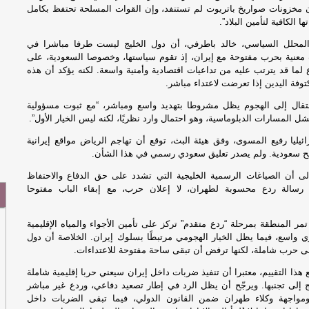
ن مخزونات صواريخ باتريوت لم تستنفد، وإن القوات المسلحة تحتفظ بكامل
ا الكافية لتأمين البلاد”.
المحلل السياسي، خالد باطرفي، أن دول الخليج ليست طرفا مباشرا في
معنية بحرب مفتوحة مع إيران، إذ تقوم سياستها، وخصوصا السعودية، على
لما قد يترتب عليه من تداعيات اقتصادية وأمنية واسعة. لكنه يؤكد أن هذه
وفة اليدين إذا تعرضت لاعتداء مباشر.
قال إلى الهجوم يظل مشروطا بتهديد واسع ومباشر، “مع ثبوت مسؤولية
ل المسارات الدبلوماسية، وهو احتمال وارد نظريًا، لكنه ليس الخيار الأول”.
ئيليا رفيع المسوى، وفق هيئة البث، توقع أن تهاجم الرياض مواقع إيرانية
سعودية. ولم يصدر تعليق سعودي رسمي في هذا الشأن.
ى أن الصياغات الرسمية الخليجية التي تشدد على حق الدفاع والاحتفاظ
ل رسالة ردع محسوبة لطهران، لا إعلان حرب، مع إبقاء الباب مفتوحا
ر المنطقة بمرحلة “ردع متقدم” تركز على تأمين الأجواء والمياه الإقليمية
واسع، فيما يظل الخيار الهجومي مرتبطًا بسلوك إيران. الخلاصة أن دول
لى حرب شاملة، لكنها ترفض أن تبقى ساحة مفتوحة للاعتداءات.
هذا التقييم، معتبرا أن تنفيذ ضربات داخل إيران سيعني حربا إقليمية شاملة
 إلى تجنبها. ويرجّح أن يظل الرد في إطار تصعيد دفاعي، وردع غير مباشر
ومواجهة وكلاء طهران ضمن القانون الدولي، فيما تبقى الضربات داخل