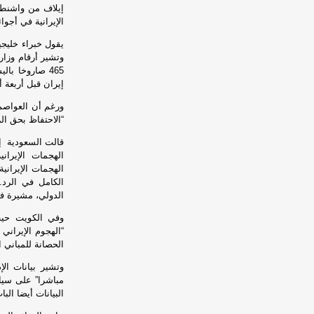
إيلاف من واشنط
الإيرانية في أجوا
يقول خبراء خليجي
وتشير أرقام وزار
465 صاروخا با
إيران قبل أربعة 
ورغم أن العواصم 
“الاحتفاظ بحق الر
قالت السعودية إنه
الهجمات الإيران
الهجمات الإيراني
الكامل في الرد.
الدولي، مشيرة في
وفي الكويت حيث 
الحصانة للمباني 
وتشير بيانات الإد
مباشرا” على سياد
البيانات أيضا الب