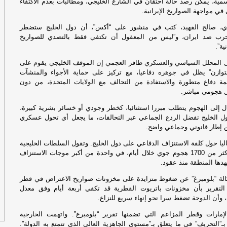
سمية، يمكن رصد حالة احتقان في الشارع الخليجي، ومطالبات بعدم الاكتفاء
في مواجهة الصواريخ الإيرانية.
دي
، صالح الفهيد، كتب في منشور على “أكس”، أن دول الخليج ستضطر
حرب ضد ايران، و”ليس من المعقول أن تكتفي فقط بالتصدي للصواريخ
ية”.
عل
ل المحلل السياسي والعسكري ظافر العجمي إن الموقف الخليجي يقوم على
وازن” يظل في جوهره دفاعيا، مع تركيز على حماية الأجواء والمنشآت
عل
مة دفاع متطورة والاستفادة من التحالف مع الولايات المتحدة، من دون
ل هجومي مباشر.
أس
ل إلى الهجوم يتطلب مبررا استثنائيا، كخطر وجودي أو خسائر بشرية كبيرة،
ل الخليج تفضل الردع الجماعي عبر التحالفات، ما يجعل أي تحول عسكري
لل
 إطار قانوني وجماعي واضح.
يا حول كلفة الاستنزاف الدفاعي على دول الخليج. وتقول السلطات الخليجية
مع
إنها تعاملت مع أكثر من 1700 هجوم جوي خلال أيام، في واحدة من أكبر موجات الاستنزاف
دها المنطقة منذ عقود.
الة “بلومبرغ” عن ضغوط متزايدة على مخزونات صواريخ الاعتراض في قطر
د التقرير بأن مخزونات باتريوت القطرية قد تكفي أربعة أيام وفق معدل
، وأن الدوحة تضغط سرا نحو إنهاء سريع للنزاع.
ارات وقطر المزاعم التي تضمنها تقرير “بلومبرغ”. واتهمت الخارجية
ة بـ”التحريف” في ما يتعلق بـ”مستوى الجاهزية العالي الذي تتمتع به الدولة”.