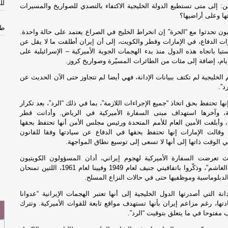
لل
ن
: إلى متى تستطيع الدولة الخليجية الاكتفاء بالتصدي للصواريخ والمسيرات
ئها وعلى أراضيها؟
طر
ون تحدثوا مع “الحرة” إن انخراط الخليج في الصراع يعتمد على حالة واحدة.
ات الدفاع، في الإمارات وقطر والكويت، إلى أن إيران أطلقت ما لا يقل عن
ليستيا باتجاه هذه الدول منذ بدء الهجمات الجوية الأميركية – الإسرائيلية على
في
أيام، إضافة إلى مئات من الطائرات المسيّرة وصواريخ كروز.
الخليجية لم تكتف ببيانات الإدانة، فهي أيضا لم تتجاوز حتى الآن الحديث عن
دي
د”.
دي
ا تحتفظ بحق اتخاذ “جميع الإجراءات اللازمة”، بما في ذلك “الرد”، بعد تكرار
ية، وآخرها استهداف مبنى السفارة الأميركية في الرياض. وأدانت قطر
ة، وأبلغت الأمين العام للأمم المتحدة ورئيس مجلس الأمن أنها تحتفظ بحقها
في
 وقالت الإمارات إنها تحتفظ بحقها في الدفاع عن سيادتها وفقا للقانون
 الوقت ذاتها إلى أنها لا تسعى إلى توسيع نطاق المواجهة.
في
تعرضت السفارة الأميركية لهجوم إيراني، أدان المسؤولون الكويتيون
“الهجوم الإيراني الغاشم”، وذكّروا باتفاقيتي جنيف لعام 1949 وفيينا لعام 1961، اللتين تمنحان
الدبلوماسية وموظفيها حتى في حالات النزاع المسلح.
دي
انة التي أصدرتها الدول الخليجية إلى أنها تعتبر الهجمات الإيرانية “عدوانا
دي
تها، رغم مزاعم إيران بأنها تستهدف مواقع تابعة للقوات الأميركية. وتترك
اب مفتوحا في ما يتعلق بتوقيت “الرد”.
دي