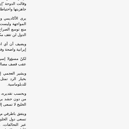
وقالت الدوحة “إ
جاهزيتها واحتياطاته
يرى الأكاديمي و
المواجهة وليست 
منع توسع الصراع 
الدول لن تقف مكت
ويضيف أن أي انت
إيرانية واضحة وفش
لكنّ مسؤولا إسرا
عقب قصف مصالح 
ويشير العجمي إل
بخيار الرد تمث
للدبلوماسية.
وبحسب تقديره، تم
من دون حشد بري 
الخليج لا تسعى إ
ويتفق باطرفي مع 
تسعى دول الخليج
عبر التحالفات، 