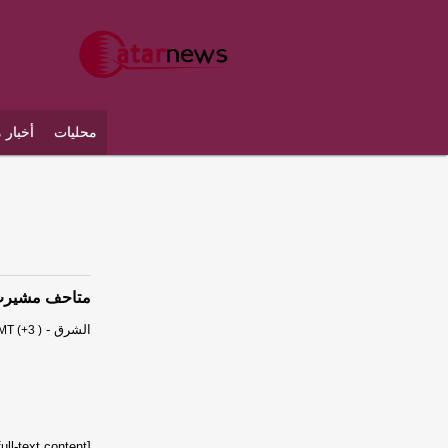
محليات
أخبار 
متاحف مشيرب 
الشرق
-
MT (+3 )
[unable to retrieve full-text content]