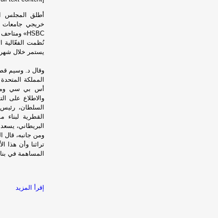
أطلق المجلس ال
خريجي جامعات ا
HSBC» ومتاحف مشيرب.
نُظمت الفعّالية 
يستمر خلال شهري م
وقال د. وسيم قط
المملكة المتحدة
أس بي سي ومتاح
والاطلاع على ال
القطرية لبناء م
البريطاني، يسعد
ومن جانبه، قال ا
تراثنا وأن هذا ا
المساهمة في بنا
إقرأ المزيد