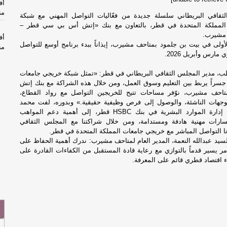
أف
من
ثقافي البريطاني سلسلة جديدة من فعّاليات التواصل المهني مع شبكة
لمملكة المتحدة في قطر، بالتعاون مع بنك «إتش أس بي سي قطر –
أف
الأولى في بيت بن جلمود بمتاحف مشيرب، إيذاناً ببدء برنامج أوسع للتواصل
من
ارس وأبريل 2026.
الب
ب، مدير المجلس الثقافي البريطاني في قطر: «تمثل شبكة خريجي جامعات
-
ا
 جسراً يربط بين التعليم وسوق العمل، ومن خلال هذه الشراكة مع بنك إتش
ف مشيرب، نوّفر مساحات تتيح للخريجين التواصل مع رواد القطاع،
توجهات الناشئة، والوصول إلى فرص وظيفية حقيقية.» وبدوره، لفت محمد
الب
السلطان، رئيس إدارة الموارد البشرية في بنك HSBC قطر، إلى أهمية دعم المواهب
-
ا
سارات مهنية هادفة ومستدامة، ومن خلال شراكتنا مع المجلس الثقافي
نا التواصل المباشر مع خريجي جامعات المملكة المتحدة في قطر.
لسيد عبدالله النعمة، المدير العام لمتاحف مشيرب: ندرك أهمية الحفاظ على
ال
لأمر يسير قدماً بالتوازي مع رعاية قادة المستقبل من الكفاءات القادرة على
-
ا
ء اقتصاد قطري قائم على المعرفة.
لك
بس
لك
بس