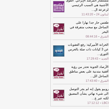
مستشار المرشد الإيراني: القوى
23:00
الأمم المتحدة تحذر من تأثير
الأجنبية هي السبب الرئيسي
حرب على مستقبل أطفال السودان
-
لزعزعة ال
...
شرق
-
لبنانون 24
11:43:20
23:00
الأمم المتحدة تحذر من تأثير
طقس حار جدا نهارا على
حرب على مستقبل أطفال السودان
-
الساحل مع سحب متفرقة في
شرق
البحر
-
22:56
الشرق
08:44:16
(الفاو) تسجل ارتفاعا في أسعار
أغذية بسبب زيادة أسعار المحاصيل
-
الخزانة الأميركية: رفع العقوبات
شرق
عن 3 كيانات ذات صلة بالحرس
22:56
(الفاو) تسجل ارتفاعا في أسعار
الثوري
...
أغذية بسبب زيادة أسعار المحاصيل
-
-
الجديد
17:29:43
شرق
الأرصاد الجوية تحذر من رؤية
22:39
(أوبن إيه آي) ترفع القيود عن
أفقية متدنية على بعض مناطق
حسابات المجانية وتتيح محادثات نصية غير
الساحل الل
...
دودة على (شات جي بي تي)
-
الشرق
-
الشرق
17:43:40
22:35
"خرائط جوجل" توسّع ميزة
روبيو يقول إنه لم يجر التوصل
عرف قبل أن تذهب" المدعومة بالذكاء
الى شيء نهائي بشأن المضيق
اصطناعي
-
الشرق
لكنه عبر ع
...
22:35
-
"خرائط جوجل" توسّع ميزة
17:12:12
LBCI
عرف قبل أن تذهب" المدعومة بالذكاء