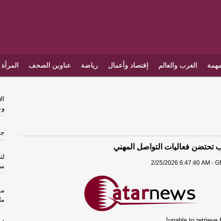
مهمة
العرب والعالم
إقتصاد وأعمال
رياضة
عناوين الصحف
المرأة 
ال
وع
جد
تحتضن فعاليات التواصل المهني
لت
2/25/2026 6:47:40 AM - G
سي
مس
مل