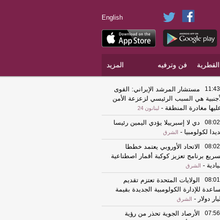
English
القطرية
فن وترفيه
المزيد
11:43
مستشار المرشد الإيراني: القوى
أجنبية هي السبب الرئيسي لزعزعة الأمن
ليها مغادرة المنطقة
-
لبنانون 24
08:02
دي لا إسبرييلا يؤدي اليمين رئيسا
يدا لكولومبيا
-
الشرق
08:02
الاتحاد الأوروبي يعتمد خططا
سريع برنامج تعزيز كوكبة أقمار اصطناعية
ادية
-
الشرق
08:01
الولايات المتحدة تعتزم تقديم
اعدة للإدارة الكولومبية الجديدة بقيمة
يار دولار
-
الشرق
07:56
الأرصاد الجوية تحذر من رؤية