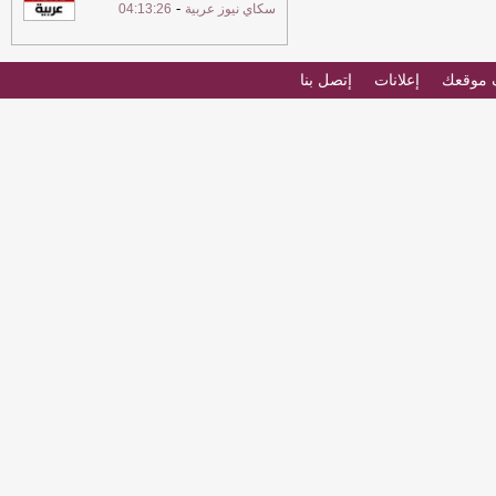
-
سكاي نيوز عربية
04:13:26
موقعك
إعلانات
إتصل بنا