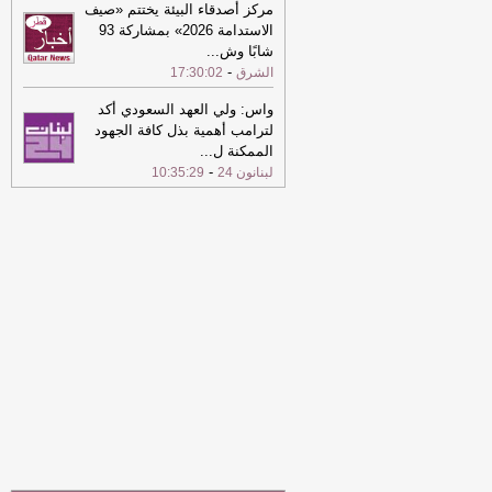
مركز أصدقاء البيئة يختتم «صيف
07:03
اختصاصيات تغذية لـ "الشرق":
الاستدامة 2026» بمشاركة 93
الأطعمة فائقة التصنيع أكثر خطورة على
شابًا وش
...
الصحة
-
-
الشرق
الشرق
17:30:02
واس: ولي العهد السعودي أكد
لترامب أهمية بذل كافة الجهود
الممكنة ل
...
-
لبنانون 24
10:35:29