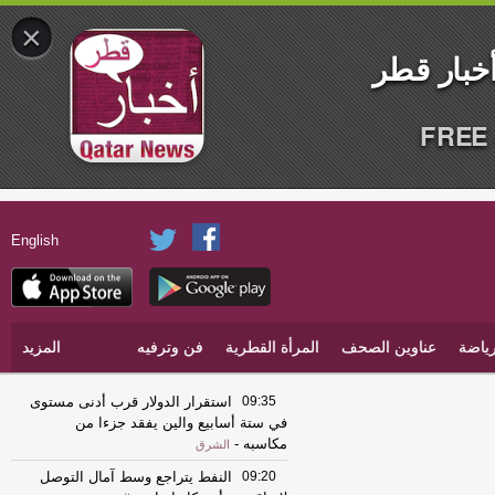
×
FREE 
English
ياضة
عناوين الصحف
المرأة القطرية
فن وترفيه
المزيد
09:35
استقرار الدولار قرب أدنى مستوى
في ستة أسابيع والين يفقد جزءا من
مكاسبه
-
الشرق
09:20
النفط يتراجع وسط آمال التوصل