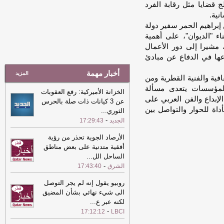
ج قضايا مثل رقابة الفرد
08:44
سمو الأمير يهنئ رئيس بوليفيا
نية.
بمناسبة ذكرى استقلال بلاده
-
الشرق
 إبراهيم الحمر سفير دولة
08:37
رئيس مجلس الوزراء يهنئ رئيس
ء "الديوان"، على أهمية
بوليفيا
-
العرب القطرية
، مشيرا إلى دور الأعمال
08:37
سمو نائب الأمير يهنئ رئيس
ها في الدفاع عن مبادئ
بوليفيا
-
العرب القطرية
أخبار مهمة
المزيد
فية والفنية القطرية ومن
08:34
سمو الأمير يهنئ رئيس بوليفيا
-
المؤسسات يتعدى مسألة
العرب القطرية
الخزانة الأميركية: رفع العقوبات
الإبداع والفن العربي على
عن 3 كيانات ذات صلة بالحرس
07:35
ارتفاع أسعار الذهب بنسبة 1%
-
أداة للحوار والتواصل بين
الثوري
...
الشرق
-
الجديد
17:29:43
07:24
الأرصاد الجوية: طقس حار نهارا
الأرصاد الجوية تحذر من رؤية
مع غبار عالق على الساحل
-
الشرق
أفقية متدنية على بعض مناطق
07:24
الأرصاد الجوية: طقس حار نهارا
الساحل الل
...
مع غبار عالق على الساحل
-
الشرق
-
الشرق
17:43:40
07:03
برامج لتعزيز الهوية الإسلامية لدى
روبيو يقول إنه لم يجر التوصل
أبناء الجاليات
-
الشرق
الى شيء نهائي بشأن المضيق
لكنه عبر ع
...
07:03
متقاعدون لـ "الشرق": العلاج
-
17:12:12
LBCI
بالمستشفيات الخاصة يستنزف معاشات
المتقاعدين
-
الشرق